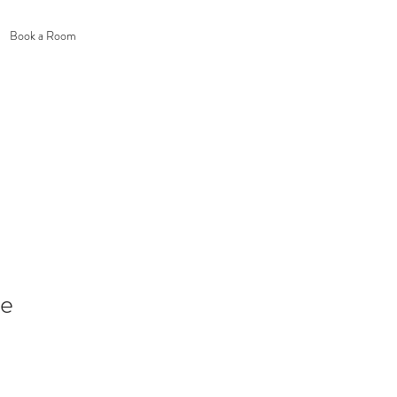
Buchen Sie Ihr Zimmer
Book a Room
he