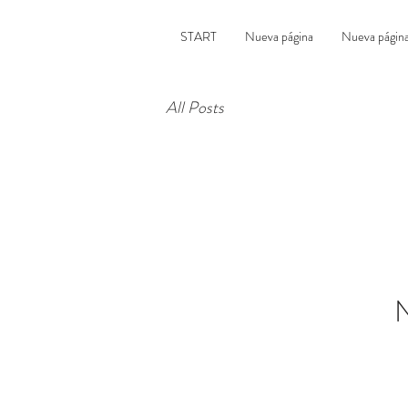
START
Nueva página
Nueva págin
All Posts
N