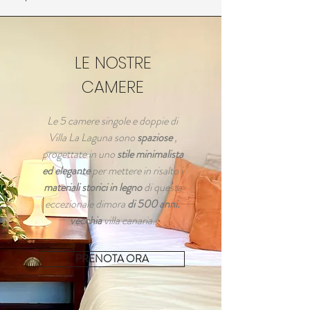
LE NOSTRE
CAMERE
Le 5 camere singole e doppie di
Villa La Laguna sono
spaziose
,
progettate in uno
stile minimalista
ed elegante
per mettere in risalto i
materiali storici in legno
di questa
eccezionale dimora
di 500 anni.
vecchia
villa canaria.
PRENOTA ORA