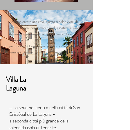
Abbiamo creato una casa, ispirata ai colori vivaci del
centro storico, per nomadi digitali, espatriati e lavoratori
da remoto provenienti da tutto il mondo. La nostra
missione è
per creare un luogo in cui i nomadi possano riunirsi e
sentirsi a casa mentre esplorano questa splendida isola.
Villa La
Laguna
... ha sede nel centro della città di
San
Cristóbal de La Laguna -
la seconda città più grande della
splendida isola di Tenerife.